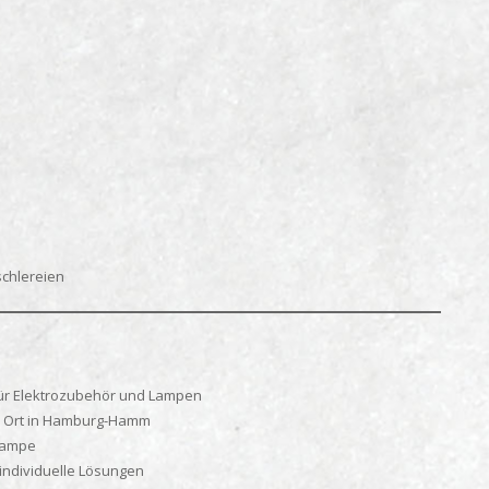
n
chlereien
für Elektrozubehör und Lampen
or Ort in Hamburg-Hamm
slampe
 individuelle Lösungen