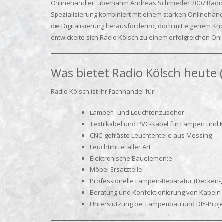
Onlinehändler, übernahm Andreas Schmieder 2007 Radio 
Spezialisierung kombiniert mit einem starken Onlineha
die Digitalisierung herausfordernd, doch mit eigenem K
entwickelte sich Radio Kölsch zu einem erfolgreichen Onl
Was bietet Radio Kölsch heute 
Radio Kölsch ist Ihr Fachhandel für:
Lampen- und Leuchtenzubehör
Textilkabel und PVC-Kabel für Lampen und 
CNC-gefräste Leuchtenteile aus Messing
Leuchtmittel aller Art
Elektronische Bauelemente
Möbel-Ersatzteile
Professionelle Lampen-Reparatur (Decken-, 
Beratung und Konfektionierung von Kabeln 
Unterstützung bei Lampenbau und DIY-Proj