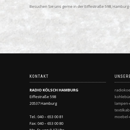
Besuchen Sie uns gerne in der Eiffestraße 598, Hambur
KONTAKT
UNSER
RADIO KÖLSCH HAMBURG
radiokoe
Eiffestraße 598
kohlebü
20537 Hamburg
lampen-e
textilka
Tel.: 040 – 653 00 81
moebel-e
Fax: 040 – 653 00 80