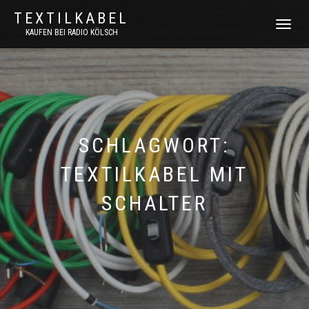
TEXTILKABEL
NAVIGATI
KAUFEN BEI RADIO KÖLSCH
UMSCHAL
SCHLAGWORT:
TEXTILKABEL MIT
SCHALTER